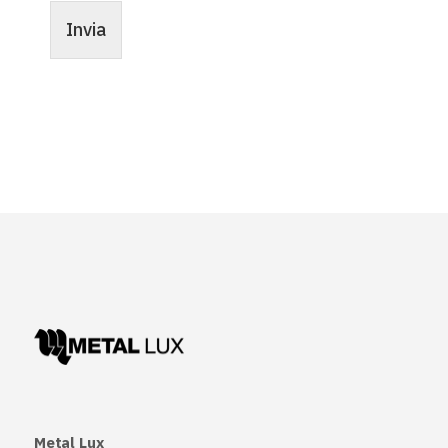
a
o
m
i
Invia
e
l
*
Metal Lux