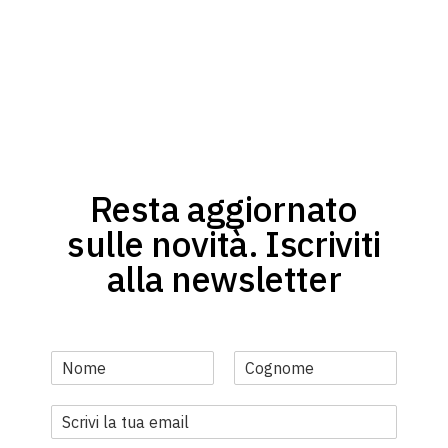
Resta aggiornato
sulle novità. Iscriviti
alla newsletter
N
o
N
C
m
o
o
E
e
m
g
m
*
e
n