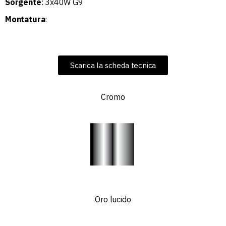
Sorgente
: 3x40W G9
Montatura
:
Scarica la scheda tecnica
Cromo
Oro lucido