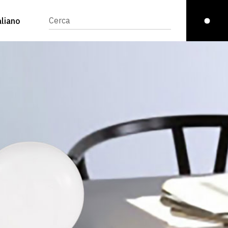
aliano
English
(
Inglese
)
glish
(
Inglese
)