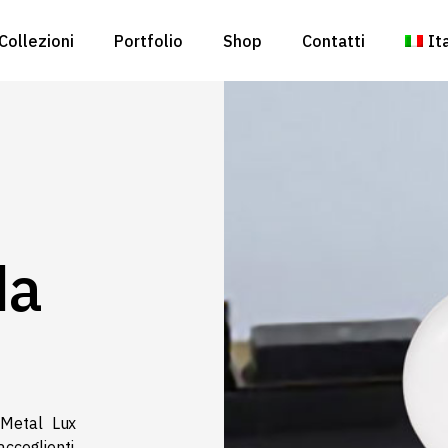
Collezioni
Portfolio
Shop
Contatti
It
En
da
Metal Lux
accoglienti,