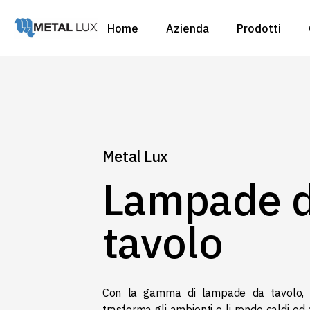
Home
Azienda
Prodotti
Ambienti
Tipologie
Custom
Ambienti
Cataloghi
Tipologie
Custom
Metal Lux
Cataloghi
Lampade 
tavolo
Con la gamma di lampade da tavolo, 
trasforma gli ambienti e li rende caldi ed 