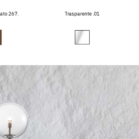
iato 267.
Trasparente .01