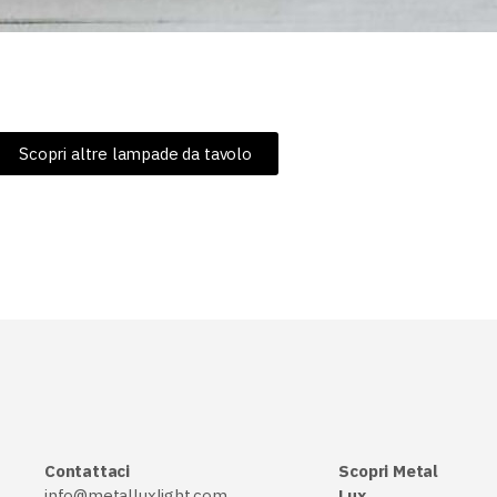
Scopri altre lampade da tavolo
Contattaci
Scopri Metal
info@metalluxlight.com
Lux