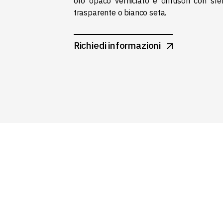
oro opaco verniciato e diffusori con sfe
trasparente o bianco seta.‎
Richiedi informazioni