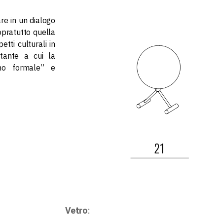
re in un dialogo
sopratutto quella
etti culturali in
tante a cui la
gno formale” e
Vetro
: