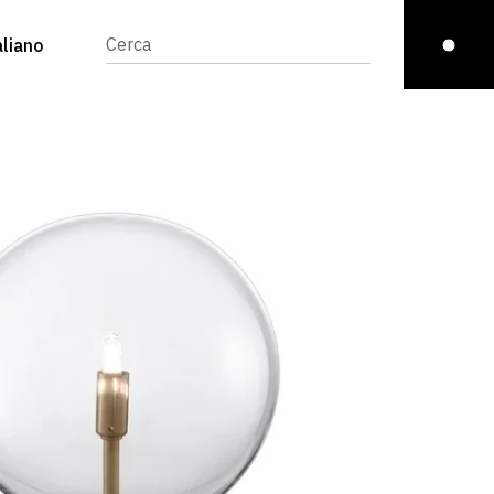
aliano
English
(
Inglese
)
glish
(
Inglese
)