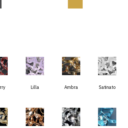
rry
Lilla
Ambra
Satinato