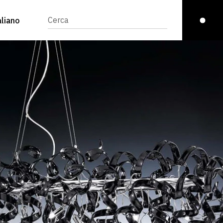
aliano
English
(
Inglese
)
glish
(
Inglese
)