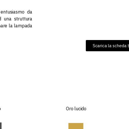
 entusiasmo da
 ad una struttura
mare la lampada
Scarica la scheda 
o
Oro lucido