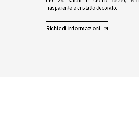
oro 24 karati o cromo lucido, vetri
trasparente e cristallo decorato.
Richiedi informazioni