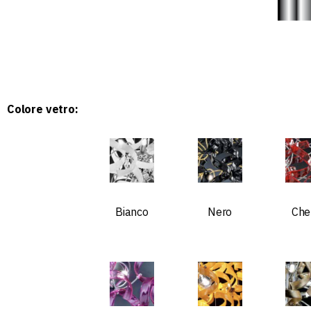
Colore vetro:
Bianco
Nero
Che