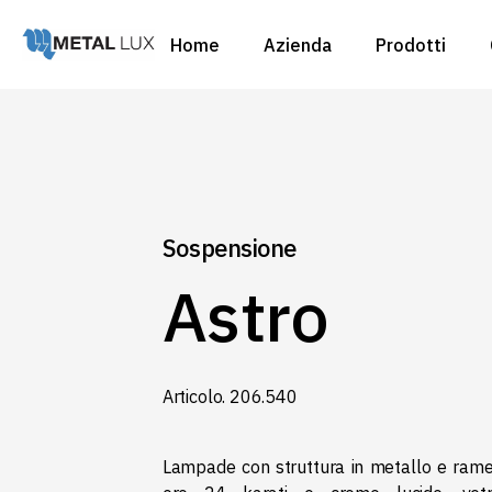
Home
Azienda
Prodotti
Ambienti
Tipologie
Custom
Ambienti
Cataloghi
Tipologie
Custom
Sospensione
Cataloghi
Astro
Articolo.‎ 206.‎540
Lampade con struttura in metallo e rame, 